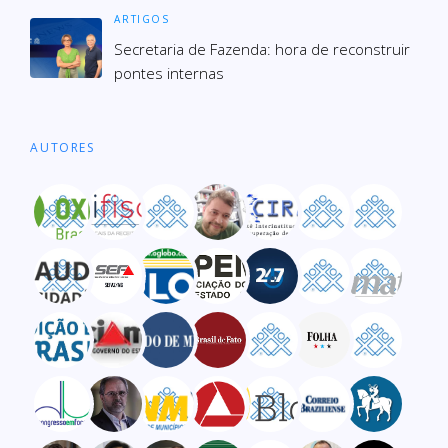
ARTIGOS
Secre­ta­ria de Fazenda: hora de recons­truir
pon­tes inter­nas
AUTORES