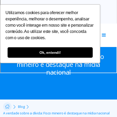
Utilizamos cookies para oferecer melhor
experiência, melhorar o desempenho, analisar
como você interage em nosso site e personalizar
conteúdo. Ao utilizar este site, você concorda
com o uso de cookies.
Notícias
Ok, entendi!
A verdade sobre a dívida: Fisco
mineiro é destaque na mídia
nacional
Blog
A verdade sobre a dívida: Fisco mineiro é destaque na mídia nacional