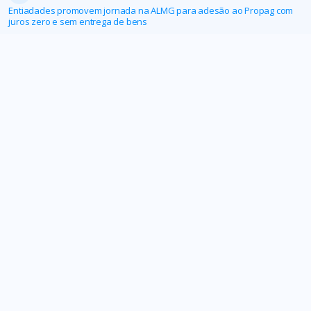
Entiadades promovem jornada na ALMG para adesão ao Propag com
juros zero e sem entrega de bens
Sindifisco-MG