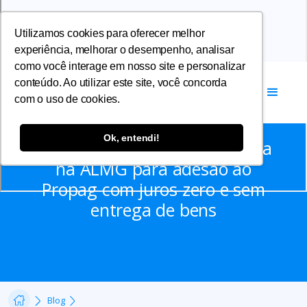
Utilizamos cookies para oferecer melhor
experiência, melhorar o desempenho, analisar
como você interage em nosso site e personalizar
conteúdo. Ao utilizar este site, você concorda
com o uso de cookies.
Notícias
Ok, entendi!
Entiadades promovem jornada
na ALMG para adesão ao
Propag com juros zero e sem
entrega de bens
Blog