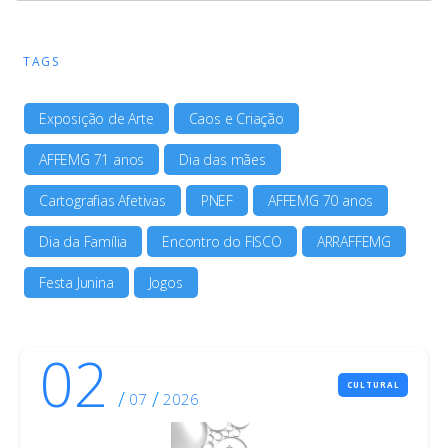
TAGS
Exposição de Arte
Caos e Criação
AFFEMG 71 anos
Dia das mães
Cartografias Afetivas
PNEF
AFFEMG 70 anos
Dia da Família
Encontro do FISCO
ARRAFFEMG
Festa Junina
Jogos
02
CULTURAL
/
/
07
2026