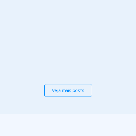
Publicações
Um discurso para marcar décadas
As palavras proferidas em ocasião da celebração 
dos 73 anos da Entidade sintetizam o que a 
AFFEMG preconiza e defende para seus 
Associados e a Sociedade.
Veja mais posts