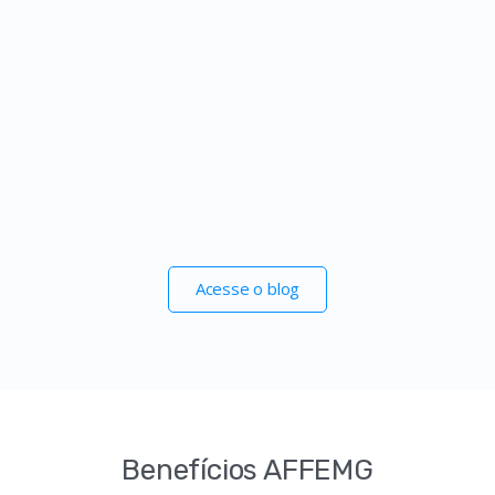
O SINDIFISCO-MG, a FENAT, a AFFEMG e a FEBRAFITE
defendem com veemência a boa luta da atuação das
entidades de classe. Entenda:
AFFEMG
13/6/2026
Acesse o blog
Benefícios AFFEMG