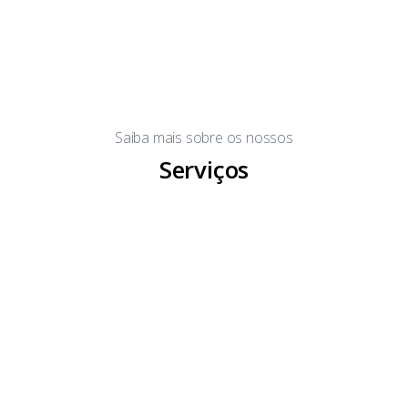
Saiba mais sobre os nossos
Serviços
AFFEMG Vila Mares
Descanse junto à natureza nas excelentes acomodações
das nossas unidades litorâneas
Benefícios e Vantagens
Assistências, parcerias e convênios com condições