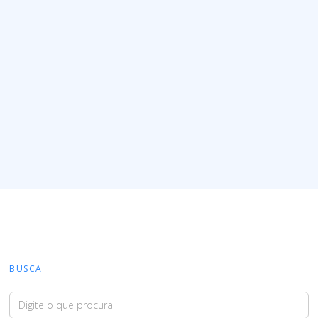
Lei Kandir
R$135 bilhões. Esse é o valor que Minas perdeu, até
agora, por conceder desde 1996, isenção de imposto na
exportação de produtos primários, como o minério. 25
% desse total deve ser repassado às Prefeituras.
Saiba mais
BUSCA