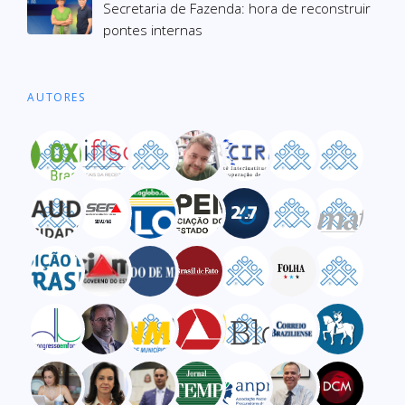
Secre­ta­ria de Fazenda: hora de recons­truir
pon­tes inter­nas
AUTORES