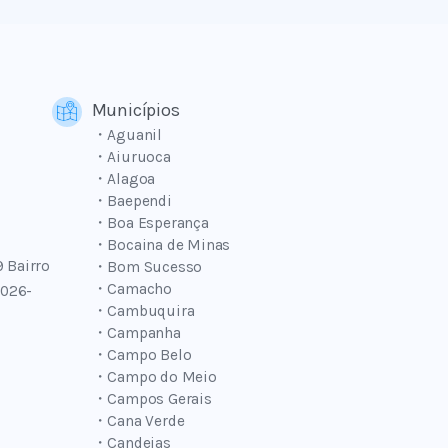
Municípios
・Aguanil
・Aiuruoca
・Alagoa
・Baependi
・Boa Esperança
・Bocaina de Minas
9 Bairro
・Bom Sucesso
・Camacho
7026-
・Cambuquira
・Campanha
・Campo Belo
・Campo do Meio
・Campos Gerais
・Cana Verde
・Candeias