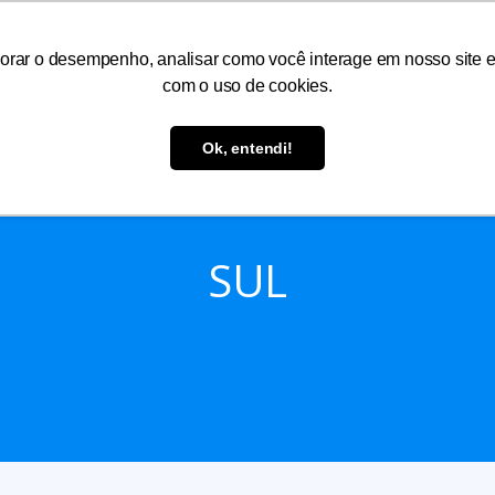
orar o desempenho, analisar como você interage em nosso site e p
com o uso de cookies.
As
Serviços
Informações
Atendimento
Ok, entendi!
SUL