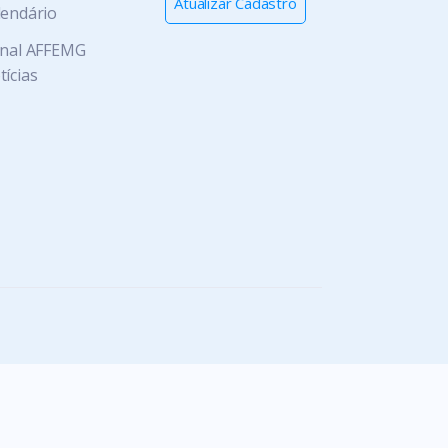
Atualizar Cadastro
・Itamonte
lendário
・Itanhandu
rnal AFFEMG
・Itumirim
tícias
・Itutinga
・Jesuânia
・Lambari
・Lavras
・Luminarais
・Monsenhor Paulo
・Nazareno
・Nepomuceno
・Olímpio Noronha
・Paraguaçu
・Passa Quatro
・Perdões
・Pouso Alto
・Ribeirão Vermelho
・Ritápolis
・Santana da Vargem
・Santana do Jacaré