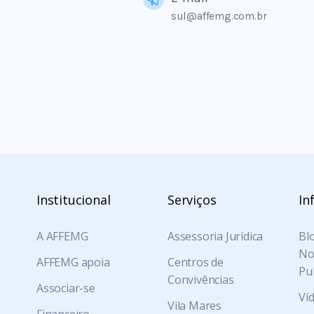
sul@affemg.com.br
Institucional
Serviços
In
A AFFEMG
Assessoria Jurídica
Blo
Not
AFFEMG apoia
Centros de
Pu
Convivências
Associar-se
Ví
Vila Mares