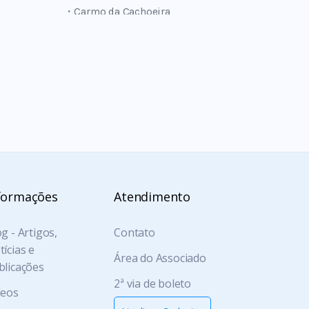
・Carmo da Cachoeira
・Carmo de Minas
・Carvalhópolis
・Carvalhos
・Caxambu
・Conceição do Rio Verde
・Coqueiral
・Cordislândia
・Cristais
・Cristina
・Cruzília
・Dom Viçoso
・Eloi Mendes
formações
Atendimento
・Fama
・Guapé
g - Artigos,
Contato
・Ibituruna
ícias e
・Ijaci
Área do Associado
blicações
・Ilicinea
2ª via de boleto
・Ingaí
deos
・Itaci