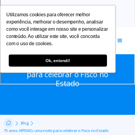
Utilizamos cookies para oferecer melhor
experiência, melhorar o desempenho, analisar
como você interage em nosso site e personalizar
conteúdo. Ao utilizar este site, você concorda
com o uso de cookies.
Notícias
Ok, entendi!
75 anos AFFEMG: uma noite
para celebrar o Fisco no
Estado
Blog
75 anos AFFEMG: uma noite para celebrar o Fisco no Estado