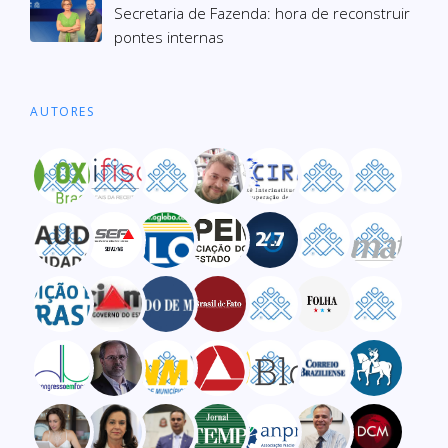
Secre­ta­ria de Fazenda: hora de recons­truir
pon­tes inter­nas
AUTORES