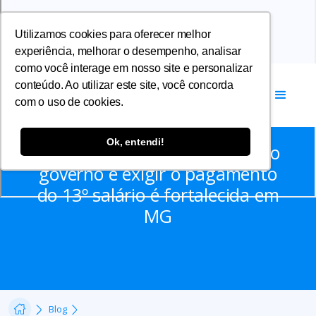
Utilizamos cookies para oferecer melhor
experiência, melhorar o desempenho, analisar
como você interage em nosso site e personalizar
conteúdo. Ao utilizar este site, você concorda
com o uso de cookies.
Notícias
Ok, entendi!
Força-tarefa para pressionar o
governo e exigir o pagamento
do 13º salário é fortalecida em
MG
Blog