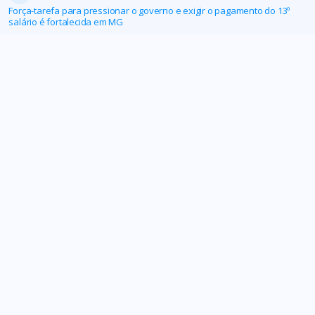
Força-tarefa para pressionar o governo e exigir o pagamento do 13º
salário é fortalecida em MG
AFFEMG