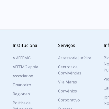
Institucional
Serviços
In
A AFFEMG
Assessoria Jurídica
Blo
Not
AFFEMG apoia
Centros de
Pu
Convivências
Associar-se
Ví
Vila Mares
Financeiro
Ca
Convênios
Regionais
Jo
Corporativo
Política de
No