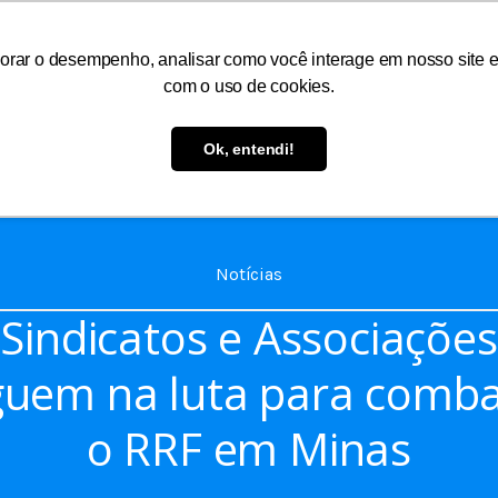
orar o desempenho, analisar como você interage em nosso site e p
com o uso de cookies.
As
Serviços
Informações
Atendimento
Ok, entendi!
Notícias
Sindicatos e Associações
guem na luta para comba
o RRF em Minas