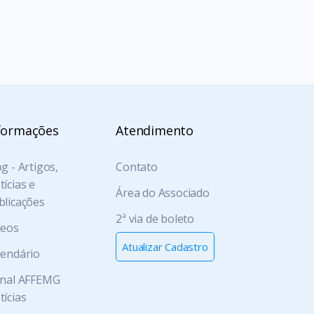
formações
Atendimento
g - Artigos,
Contato
ícias e
Área do Associado
blicações
2ª via de boleto
deos
Atualizar Cadastro
lendário
rnal AFFEMG
tícias