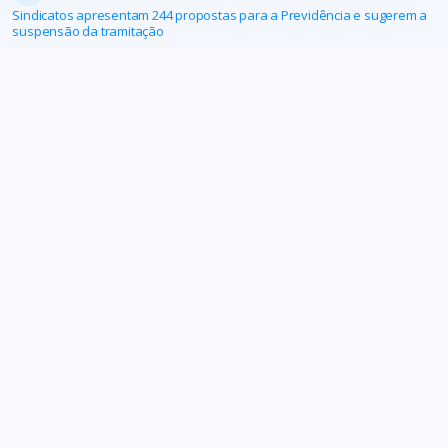
Sindicatos apresentam 244 propostas para a Previdência e sugerem a
suspensão da tramitação
ALMG