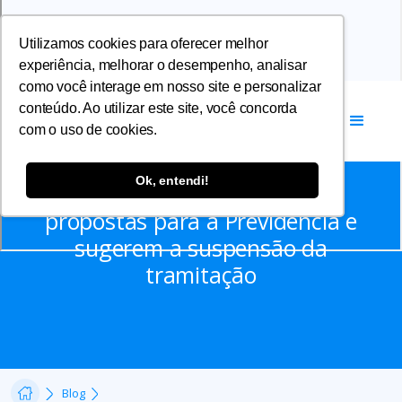
Utilizamos cookies para oferecer melhor
experiência, melhorar o desempenho, analisar
como você interage em nosso site e personalizar
conteúdo. Ao utilizar este site, você concorda
com o uso de cookies.
Notícias
Ok, entendi!
Sindicatos apresentam 244
propostas para a Previdência e
sugerem a suspensão da
tramitação
Blog