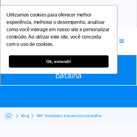
Utilizamos cookies para oferecer melhor
experiência, melhorar o desempenho, analisar
como você interage em nosso site e personalizar
conteúdo. Ao utilizar este site, você concorda
com o uso de cookies.
Notícias
Ok, entendi!
‍RRF: Entidades travam nova
batalha
Blog
‍RRF: Entidades travam nova batalha