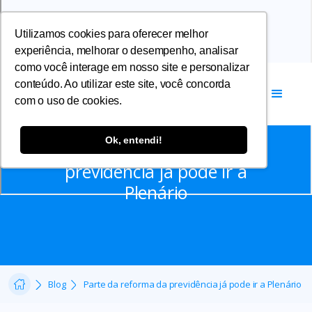
Utilizamos cookies para oferecer melhor
experiência, melhorar o desempenho, analisar
como você interage em nosso site e personalizar
conteúdo. Ao utilizar este site, você concorda
com o uso de cookies.
Notícias
Ok, entendi!
Parte da reforma da
previdência já pode ir a
Plenário
Blog
Parte da reforma da previdência já pode ir a Plenário