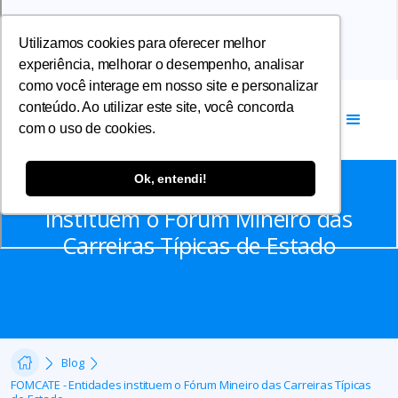
Utilizamos cookies para oferecer melhor
experiência, melhorar o desempenho, analisar
como você interage em nosso site e personalizar
conteúdo. Ao utilizar este site, você concorda
com o uso de cookies.
Notícias
Ok, entendi!
FOMCATE - Entidades
instituem o Fórum Mineiro das
Carreiras Típicas de Estado
Blog
FOMCATE - Entidades instituem o Fórum Mineiro das Carreiras Típicas