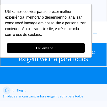
Utilizamos cookies para oferecer melhor
experiência, melhorar o desempenho, analisar
como você interage em nosso site e personalizar
conteúdo. Ao utilizar este site, você concorda
com o uso de cookies.
Notícias
Ok, entendi!
Entidades lançam campanha e
exigem vacina para todos
Blog
Entidades lançam campanha e exigem vacina para todos