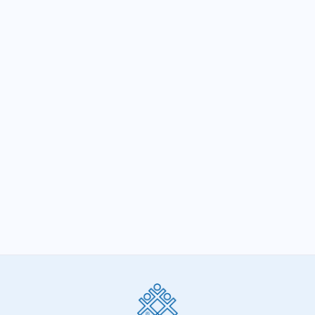
de MG
Sindifisco-MG elege diretoria para o
próximo biênio
SIGA-NOS