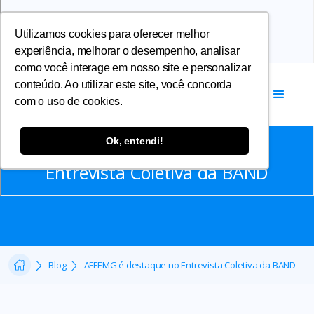
Utilizamos cookies para oferecer melhor
experiência, melhorar o desempenho, analisar
como você interage em nosso site e personalizar
conteúdo. Ao utilizar este site, você concorda
com o uso de cookies.
Notícias
Ok, entendi!
AFFEMG é destaque no
Entrevista Coletiva da BAND
Blog
AFFEMG é destaque no Entrevista Coletiva da BAND