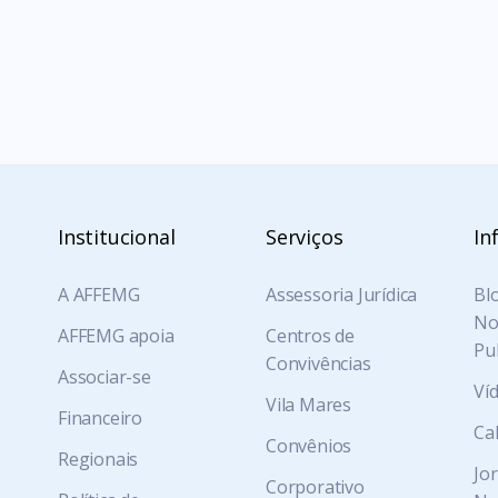
COVID-19
gs:
Institucional
Serviços
In
A AFFEMG
Assessoria Jurídica
Blo
Not
AFFEMG apoia
Centros de
Pu
Convivências
Associar-se
Ví
Vila Mares
Financeiro
Ca
Convênios
Regionais
Jo
Corporativo