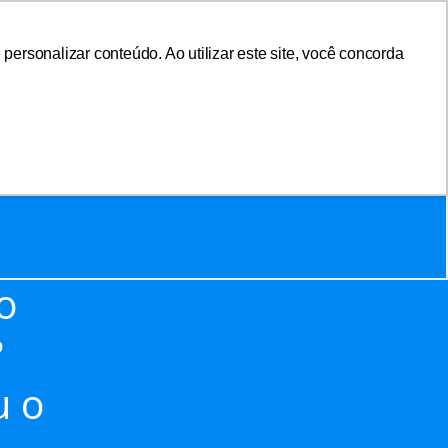
ersonalizar conteúdo. Ao utilizar este site, você concorda
sociar-se
Área do Associado
o
?
u o