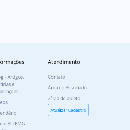
formações
Atendimento
g - Artigos,
Contato
ícias e
Área do Associado
blicações
2ª via de boleto
deos
Atualizar Cadastro
lendário
rnal AFFEMG