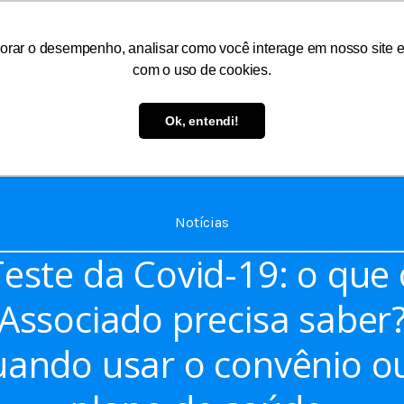
orar o desempenho, analisar como você interage em nosso site e p
com o uso de cookies.
As
Serviços
Informações
Atendimento
Ok, entendi!
Notícias
Teste da Covid-19: o que 
Associado precisa saber
ando usar o convênio o