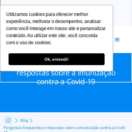
Utilizamos cookies para oferecer melhor
experiência, melhorar o desempenho, analisar
como você interage em nosso site e personalizar
conteúdo. Ao utilizar este site, você concorda
com o uso de cookies.
Notícias
Ok, entendi!
Perguntas frequentes e
respostas sobre a imunização
contra a Covid-19
Blog
Perguntas frequentes e respostas sobre a imunização contra a Covid-