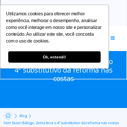
Utilizamos cookies para oferecer melhor
experiência, melhorar o desempenho, analisar
como você interage em nosso site e personalizar
conteúdo. Ao utilizar este site, você concorda
com o uso de cookies.
Artigos
Ok, entendi!
Sem fazer diálogo, Zema leva o
4º substitutivo da reforma nas
costas
Blog
Sem fazer diálogo, Zema leva o 4º substitutivo da reforma nas costas