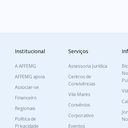
Institucional
Serviços
In
A AFFEMG
Assessoria Jurídica
Blo
Not
AFFEMG apoia
Centros de
Pu
Convivências
Associar-se
Ví
Vila Mares
Financeiro
Ca
Convênios
Regionais
Jo
Corporativo
Política de
No
Privacidade
Eventos