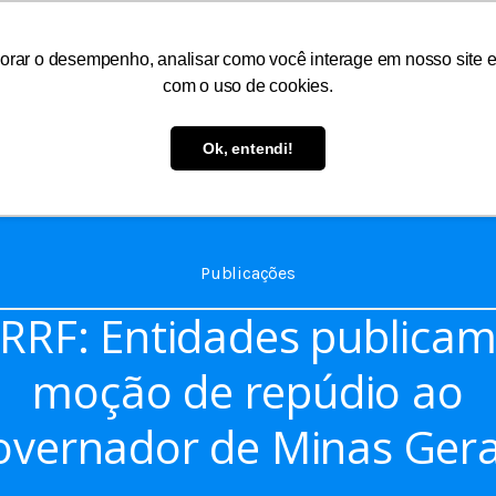
orar o desempenho, analisar como você interage em nosso site e p
com o uso de cookies.
As
Serviços
Informações
Atendimento
Ok, entendi!
Publicações
RRF: Entidades publica
moção de repúdio ao
overnador de Minas Gera