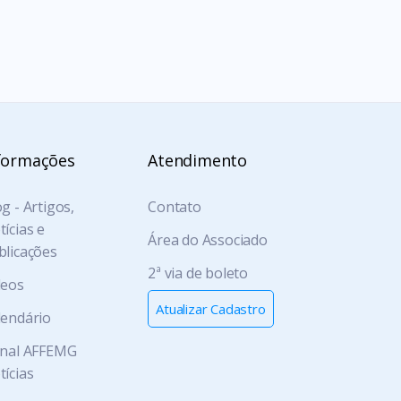
formações
Atendimento
g - Artigos,
Contato
ícias e
Área do Associado
blicações
2ª via de boleto
deos
Atualizar Cadastro
lendário
rnal AFFEMG
tícias