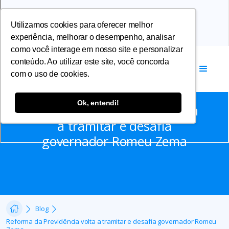
Utilizamos cookies para oferecer melhor
experiência, melhorar o desempenho, analisar
como você interage em nosso site e personalizar
conteúdo. Ao utilizar este site, você concorda
com o uso de cookies.
Notícias
Ok, entendi!
Reforma da Previdência volta
a tramitar e desafia
governador Romeu Zema
Blog
Reforma da Previdência volta a tramitar e desafia governador Romeu