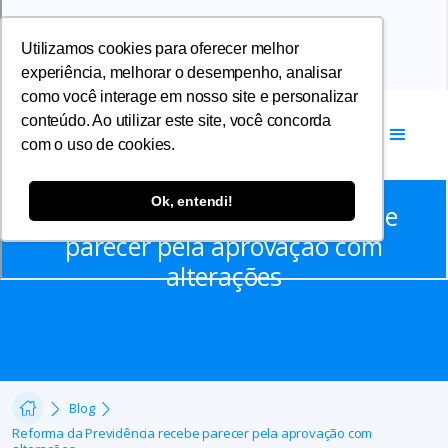
Utilizamos cookies para oferecer melhor
experiência, melhorar o desempenho, analisar
como você interage em nosso site e personalizar
conteúdo. Ao utilizar este site, você concorda
com o uso de cookies.
Notícias
Ok, entendi!
Reforma da Previdência recebe
parecer pela aprovação com
alterações
Blog
Reforma da Previdência recebe parecer pela aprovação com