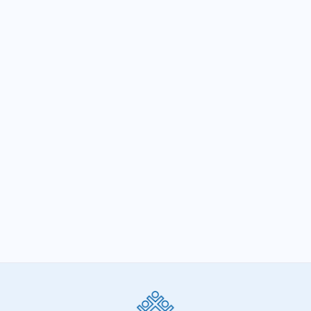
taxa da previdência no país
ALMG aprova de maneira definitiva a PEC
da previdência
SIGA-NOS