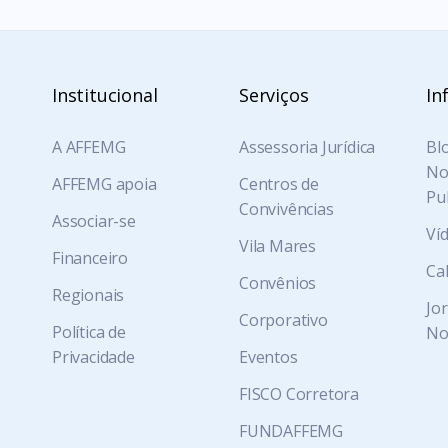
Institucional
Serviços
In
A AFFEMG
Assessoria Jurídica
Blo
Not
AFFEMG apoia
Centros de
Pu
Convivências
Associar-se
Ví
Vila Mares
Financeiro
Ca
Convênios
Regionais
Jo
Corporativo
Política de
No
Privacidade
Eventos
FISCO Corretora
FUNDAFFEMG