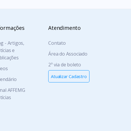
formações
Atendimento
g - Artigos,
Contato
ícias e
Área do Associado
blicações
2ª via de boleto
deos
Atualizar Cadastro
lendário
rnal AFFEMG
tícias