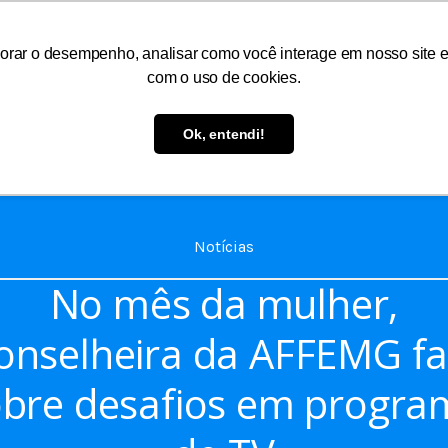
orar o desempenho, analisar como você interage em nosso site e p
com o uso de cookies.
As
Serviços
Informações
Atendimento
Ok, entendi!
Notícias
No mês da mulher,
onselheira da AFFEMG fa
obre desafios em progra