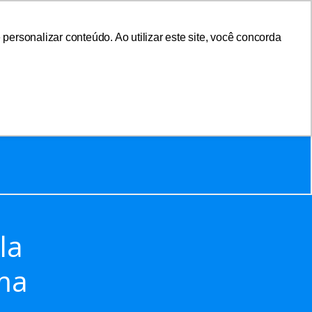
ersonalizar conteúdo. Ao utilizar este site, você concorda
sociar-se
Área do Associado
la
ma