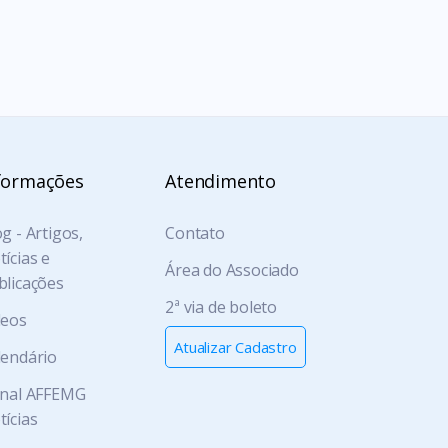
formações
Atendimento
g - Artigos,
Contato
ícias e
Área do Associado
blicações
2ª via de boleto
deos
Atualizar Cadastro
lendário
rnal AFFEMG
tícias