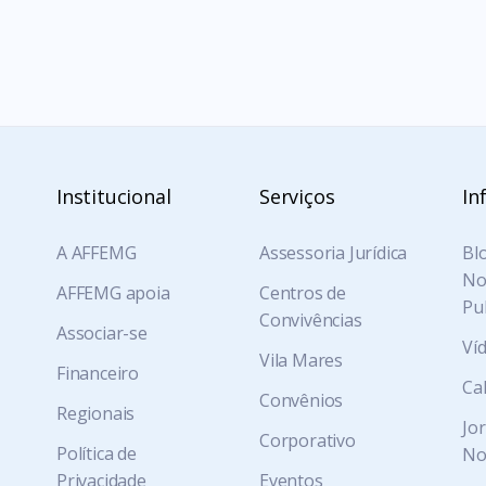
Institucional
Serviços
In
A AFFEMG
Assessoria Jurídica
Blo
Not
AFFEMG apoia
Centros de
Pu
Convivências
Associar-se
Ví
Vila Mares
Financeiro
Ca
Convênios
Regionais
Jo
Corporativo
Política de
No
Privacidade
Eventos