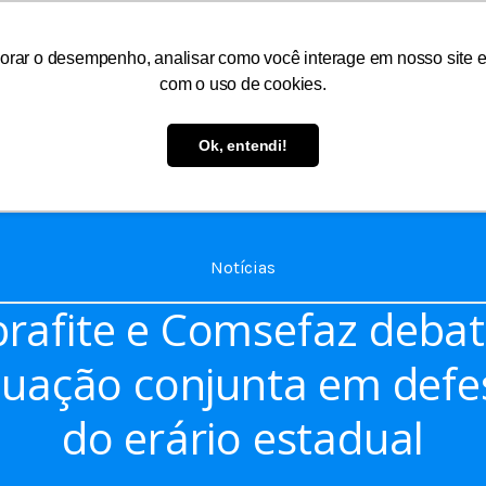
orar o desempenho, analisar como você interage em nosso site e p
com o uso de cookies.
As
Serviços
Informações
Atendimento
Ok, entendi!
Notícias
brafite e Comsefaz deba
tuação conjunta em defe
do erário estadual