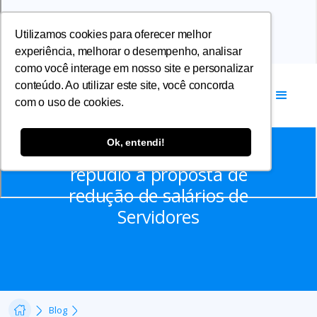
Utilizamos cookies para oferecer melhor
experiência, melhorar o desempenho, analisar
como você interage em nosso site e personalizar
conteúdo. Ao utilizar este site, você concorda
com o uso de cookies.
Notícias
Ok, entendi!
Entidades divulgam nota de
repúdio à proposta de
redução de salários de
Servidores
Blog