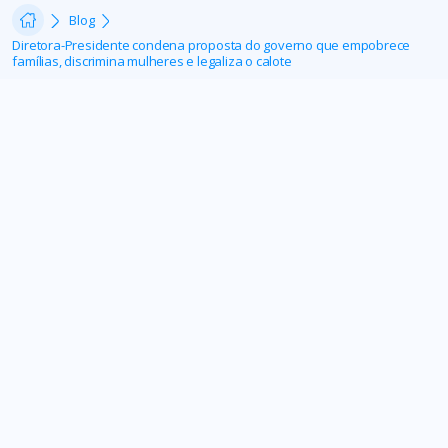
Blog
Diretora-Presidente condena proposta do governo que empobrece
famílias, discrimina mulheres e legaliza o calote