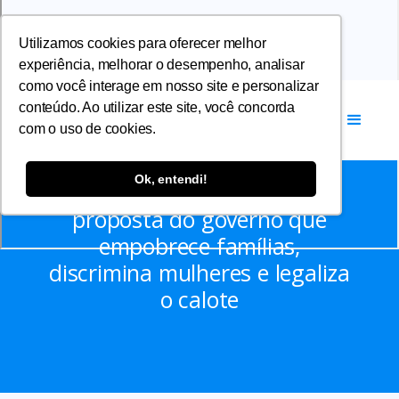
Utilizamos cookies para oferecer melhor
experiência, melhorar o desempenho, analisar
como você interage em nosso site e personalizar
conteúdo. Ao utilizar este site, você concorda
com o uso de cookies.
Notícias
Ok, entendi!
Diretora-Presidente condena
proposta do governo que
empobrece famílias,
discrimina mulheres e legaliza
o calote