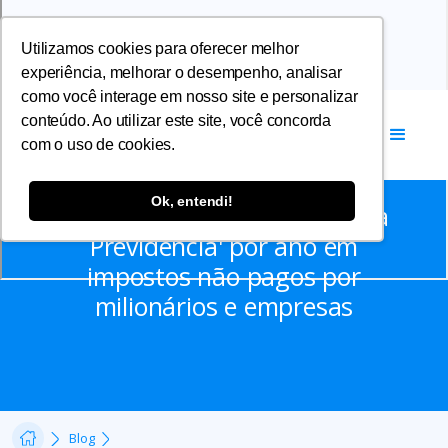
Utilizamos cookies para oferecer melhor
experiência, melhorar o desempenho, analisar
como você interage em nosso site e personalizar
conteúdo. Ao utilizar este site, você concorda
com o uso de cookies.
Notícias
Ok, entendi!
Brasil perde 'uma reforma da
Previdência' por ano em
impostos não pagos por
milionários e empresas
Blog