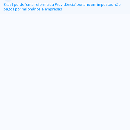
Brasil perde 'uma reforma da Previdência' por ano em impostos não
pagos por milionários e empresas
AFFEMG