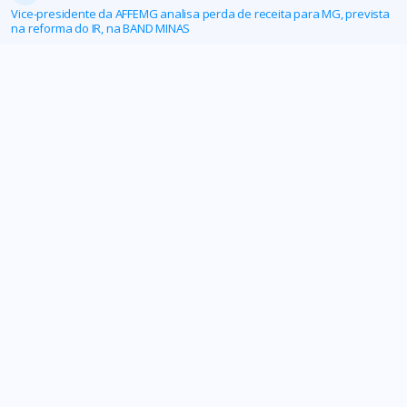
Vice-presidente da AFFEMG analisa perda de receita para MG, prevista
na reforma do IR, na BAND MINAS
AFFEMG