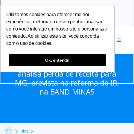
Utilizamos cookies para oferecer melhor
experiência, melhorar o desempenho, analisar
como você interage em nosso site e personalizar
conteúdo. Ao utilizar este site, você concorda
com o uso de cookies.
Notícias
Ok, entendi!
Vice-presidente da AFFEMG
analisa perda de receita para
MG, prevista na reforma do IR,
na BAND MINAS
Blog