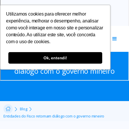
Utilizamos cookies para oferecer melhor
experiência, melhorar o desempenho, analisar
como você interage em nosso site e personalizar
conteúdo. Ao utilizar este site, você concorda
com o uso de cookies.
Notícias
Ok, entendi!
Entidades do Fisco retomam
diálogo com o governo mineiro
Blog
Entidades do Fisco retomam diálogo com o governo mineiro