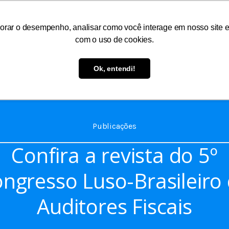
orar o desempenho, analisar como você interage em nosso site e p
com o uso de cookies.
As
Serviços
Informações
Atendimento
Ok, entendi!
Publicações
Confira a revista do 5º
ngresso Luso-Brasileiro
Auditores Fiscais