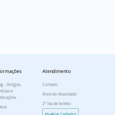
formações
Atendimento
g - Artigos,
Contato
ícias e
Área do Associado
blicações
2ª via de boleto
deos
Atualizar Cadastro