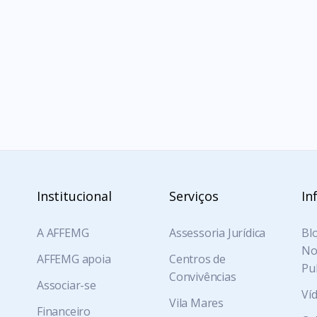
FITE
FISCO
AUDITOR FISCAL
Institucional
Serviços
In
A AFFEMG
Assessoria Jurídica
Blo
Not
AFFEMG apoia
Centros de
Pu
Convivências
Associar-se
Ví
Vila Mares
Financeiro