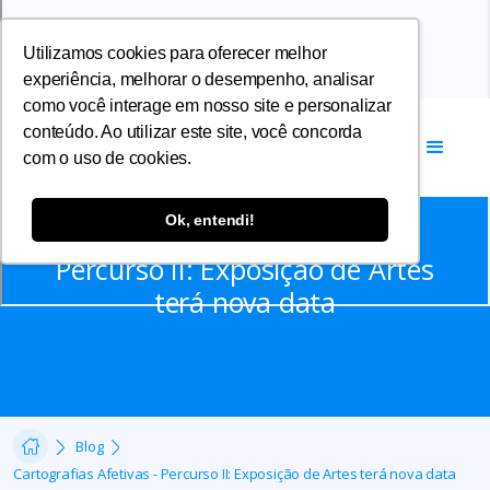
Utilizamos cookies para oferecer melhor
experiência, melhorar o desempenho, analisar
como você interage em nosso site e personalizar
conteúdo. Ao utilizar este site, você concorda
com o uso de cookies.
Comunicados
Ok, entendi!
Cartografias Afetivas -
Percurso II: Exposição de Artes
terá nova data
Blog
Cartografias Afetivas - Percurso II: Exposição de Artes terá nova data