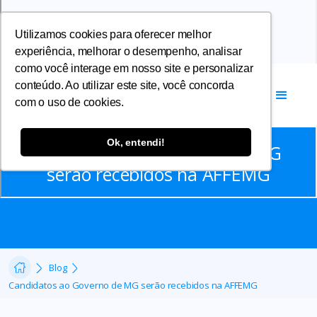
Utilizamos cookies para oferecer melhor
experiência, melhorar o desempenho, analisar
como você interage em nosso site e personalizar
conteúdo. Ao utilizar este site, você concorda
com o uso de cookies.
Notícias
Ok, entendi!
Candidatos ao Governo de MG
serão recebidos na AFFEMG
Blog
Candidatos ao Governo de MG serão recebidos na AFFEMG