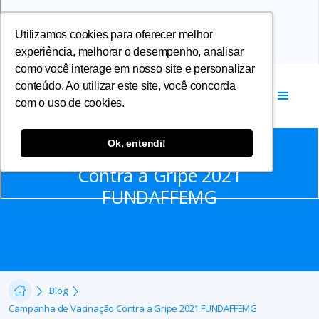
Utilizamos cookies para oferecer melhor
experiência, melhorar o desempenho, analisar
como você interage em nosso site e personalizar
conteúdo. Ao utilizar este site, você concorda
com o uso de cookies.
Notícias
Ok, entendi!
Campanha de Vacinação
Contra a Gripe 2021
FUNDAFFEMG
Blog
Campanha de Vacinação Contra a Gripe 2021 FUNDAFFEMG