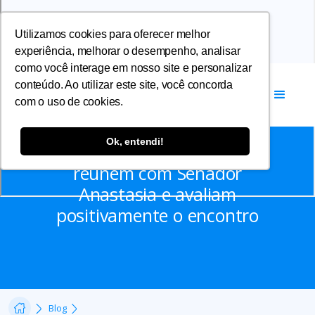
Utilizamos cookies para oferecer melhor
experiência, melhorar o desempenho, analisar
como você interage em nosso site e personalizar
conteúdo. Ao utilizar este site, você concorda
com o uso de cookies.
Notícias
Ok, entendi!
AFFEMG e entidades se
reúnem com Senador
Anastasia e avaliam
positivamente o encontro
Blog