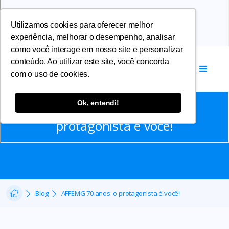
Utilizamos cookies para oferecer melhor
experiência, melhorar o desempenho, analisar
como você interage em nosso site e personalizar
conteúdo. Ao utilizar este site, você concorda
com o uso de cookies.
Notícias
Ok, entendi!
AFFEMG 70 anos: o
protagonista é você!
Blog
AFFEMG 70 anos: o protagonista é você!