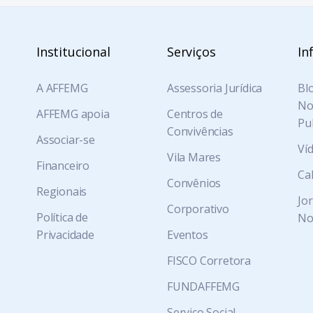
Institucional
Serviços
In
A AFFEMG
Assessoria Jurídica
Blo
Not
AFFEMG apoia
Centros de
Pu
Convivências
Associar-se
Ví
Vila Mares
Financeiro
Ca
Convênios
Regionais
Jo
Corporativo
Política de
No
Privacidade
Eventos
FISCO Corretora
FUNDAFFEMG
Serviço Social