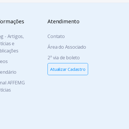
formações
Atendimento
g - Artigos,
Contato
ícias e
Área do Associado
blicações
2ª via de boleto
deos
Atualizar Cadastro
lendário
rnal AFFEMG
tícias