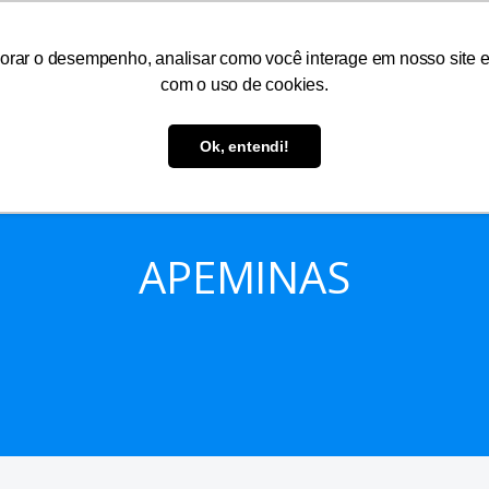
As
Serviços
Informações
Atendimento
orar o desempenho, analisar como você interage em nosso site e p
com o uso de cookies.
Ok, entendi!
APEMINAS