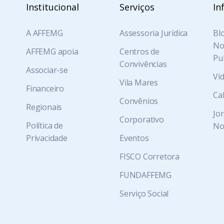
Institucional
Serviços
In
A AFFEMG
Assessoria Jurídica
Blo
Not
AFFEMG apoia
Centros de
Pu
Convivências
Associar-se
Ví
Vila Mares
Financeiro
Ca
Convênios
Regionais
Jo
Corporativo
Política de
No
Privacidade
Eventos
FISCO Corretora
FUNDAFFEMG
Serviço Social